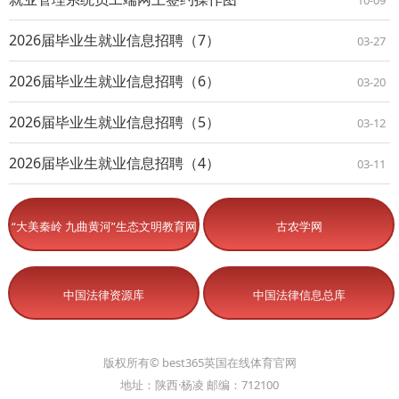
2026届毕业生就业信息招聘（7）
03-27
2026届毕业生就业信息招聘（6）
03-20
2026届毕业生就业信息招聘（5）
03-12
2026届毕业生就业信息招聘（4）
03-11
“大美秦岭 九曲黄河”生态文明教育网
古农学网
中国法律资源库
中国法律信息总库
版权所有© best365英国在线体育官网
地址：陕西·杨凌 邮编：712100