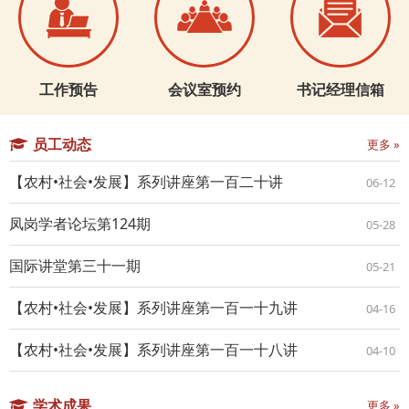
工作预告
会议室预约
书记经理信箱
员工动态
更多 »
【农村•社会•发展】系列讲座第一百二十讲
06-12
凤岗学者论坛第124期
05-28
国际讲堂第三十一期
05-21
【农村•社会•发展】系列讲座第一百一十九讲
04-16
【农村•社会•发展】系列讲座第一百一十八讲
04-10
学术成果
更多 »